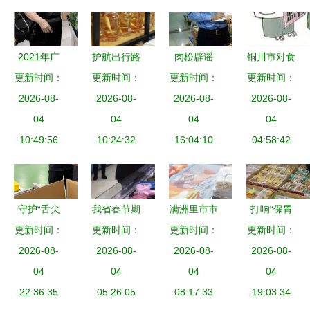
食品生产企
技术革新
工厂的食品
业发展纪实
生产经营难
题
2021年广
护航出行路
肉松辟谣
铜川市对食
州经济运行
更新时间：
更新时间：
上“舌尖安
好肉松，尽
更新时间：
品生产经营
更新时间：
平稳 稳中
2026-08-
全”！济南
2026-08-
在第十届郑
2026-08-
单位推行经
2026-08-
蓄能 食品
04
开展高速服
04
州烘焙展！
04
营风险分级
04
技术开发
10:49:56
务区食品安
10:24:32
16:04:10
管理，筑牢
04:58:42
全检查
食品安全防
线
守护“舌尖
我省春节期
满洲里市市
打响“保胃
更新时间：
安全” 资溪
间食品药品
更新时间：
场监管局开
更新时间：
更新时间：
战”，筑牢
县市场监管
2026-08-
安全总体平
2026-08-
2026-08-
展专项督
2026-08-
安全防线
局开展食品
04
稳，食品技
04
查，保障食
04
——市场监
04
生产安全检
22:36:35
术开发助力
05:26:05
品生产经营
08:17:33
管局开展中
19:03:34