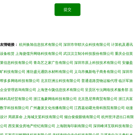
友情链接：
杭州焕旭信息技术有限公司
深圳市华耶大众科技有限公司
计算机及通讯
设备租赁
上海捷儒升网络科技有限公司
武汉汉立制冷科技股份有限公司
重庆企信英
莱信息科技有限公司
青岛艺之家广告有限公司
深圳市原上科技技术有限公司
安徽盈
旷科技有限公司
潍坊盛元通防水材料有限公司
义乌市佩新电子商务有限公司
深圳市
帮多多网络科技有限公司
北京巨洲云科技有限公司
普通道路货物运输代理
临沂军旅
企业管理咨询有限公司
上海堡今陇信息技术有限公司
呈贡区兮沅网络技术服务部
吉
林科高经贸有限公司
浙江逸豪网络科技有限公司
北京恳尼蒂商贸有限公司
浙江共富
数字科技有限公司
广州趣派文化传播有限公司
江西嘉佑曙光骨科医院有限公司
动漫
设计
周易算命
上海城文桨科技有限公司
烟台俊俊眼镜有限公司
杭州世洋进出口有限
公司
西安展业房地产经纪有限公司
上海朗海印刷有限公司
深圳峰泽互联科技有限公