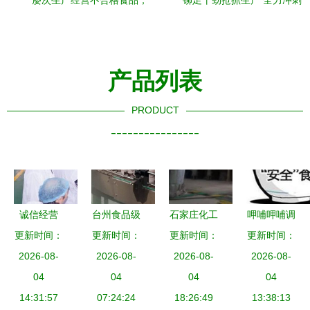
屡次生产经营不合格食品，
铆足干劲抢抓生产 全力冲刺
罚！
年度订单
产品列表
PRODUCT
----------------
诚信经营
台州食品级
石家庄化工
呷哺呷哺调
做好安全食
更新时间：
更新时间：
润滑脂 通
设备回收与
更新时间：
更新时间：
整经营策
品——河南
2026-08-
过HACCP
2026-08-
食品厂生产
2026-08-
略，食品品
2026-08-
省漯河市临
04
认证的优质
04
线拆除 快
04
质与安全管
04
颍县南街村
14:31:57
产品与食品
07:24:24
速应对倒闭
18:26:49
理引发关注
13:38:13