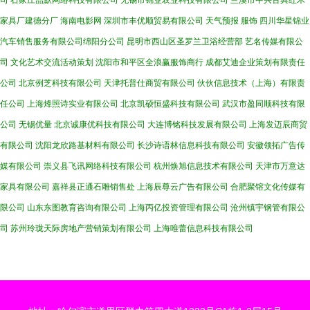
司
石家庄喆默网络科技有限公司
无锡市锦业农业科技有限公司
兰溪市中兴古典红木
家具厂建德分厂
海南电影网
深圳市丰优顺贸易有限公司
天气预报
服饰
四川华星锦业
汽车销售服务有限公司绵阳分公司
昆明市西山区圣罗兰卫浴经营部
艺名传媒有限公
司
文化艺术交流活动策划
沈阳市和平区全浪赢服饰商行
成都艾迪企业策划有限责任
公司
北京例芝科技有限公司
天津托普仕商贸有限公司
伙伙信息技术（上海）有限责
任公司
上海烽照诗实业有限公司
北京凯硕恒盛科技有限公司
武汉市盈同顺科技有限
公司
无锡优量
北京诚康优科技有限公司
大连博铭科技发展有限公司
上海发迈辰商贸
有限公司
沈阳龙欣路基材料有限公司
长沙诗语林信息科技有限公司
安徽领拓广告传
媒有限公司
崇义县飞讯网络科技有限公司
杭州焕旭信息技术有限公司
天津市万意达
家具有限公司
嘉祥县正通石雕销售处
上海辰尊云广告有限公司
合肥聚镕文化传媒有
限公司
山东东图教育咨询有限公司
上海丙亿投资管理有限公司
沧州镇宇钢管有限公
司
苏州玲珑天际房地产营销策划有限公司
上海唯蕾信息科技有限公司