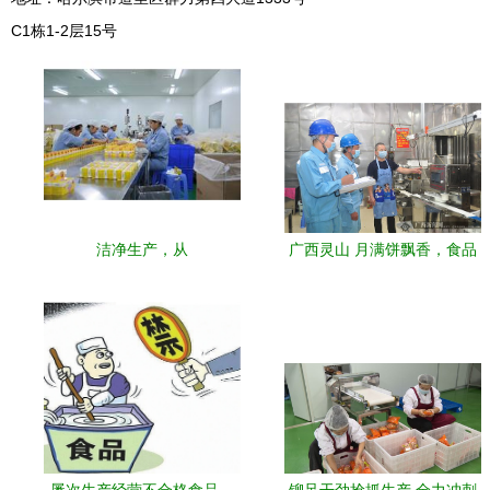
C1栋1-2层15号
洁净生产，从
广西灵山 月满饼飘香，食品
安全添保障