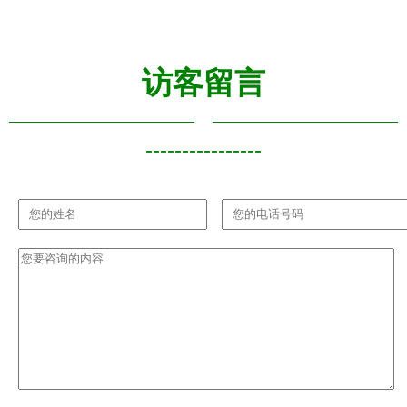
查
行业升级
单位安全有
秋国庆节前
序复工复产
食品安全专
项检查
访客留言
----------------