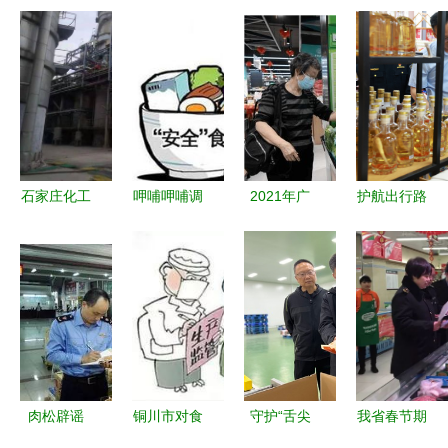
石家庄化工
呷哺呷哺调
2021年广
护航出行路
设备回收与
整经营策
州经济运行
上“舌尖安
食品厂生产
略，食品品
平稳 稳中
全”！济南
线拆除 快
质与安全管
蓄能 食品
开展高速服
速应对倒闭
理引发关注
技术开发
务区食品安
工厂的食品
全检查
生产经营难
题
肉松辟谣
铜川市对食
守护“舌尖
我省春节期
好肉松，尽
品生产经营
安全” 资溪
间食品药品