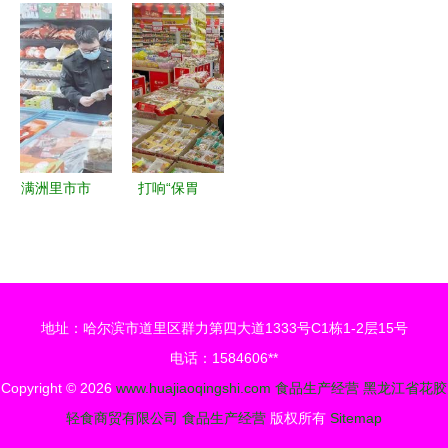
在第十届郑
单位推行经
县市场监管
安全总体平
州烘焙展！
营风险分级
局开展食品
稳，食品技
管理，筑牢
生产安全检
术开发助力
食品安全防
查
行业升级
线
满洲里市市
打响“保胃
场监管局开
战”，筑牢
展专项督
安全防线
查，保障食
——市场监
品生产经营
管局开展中
地址：哈尔滨市道里区群力第四大道1333号C1栋1-2层15号
单位安全有
秋国庆节前
电话：1584606**
序复工复产
食品安全专
Copyright © 2026
www.huajiaoqingshi.com
食品生产经营
黑龙江省花胶
项检查
轻食商贸有限公司
食品生产经营
版权所有
Sitemap